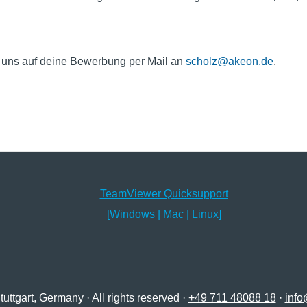
 uns auf deine Bewerbung per Mail an
scholz@akeon.de
.
TeamViewer Quicksupport
[Windows | Mac | Linux]
ttgart, Germany · All rights reserved ·
+49 711 48088 18
·
inf