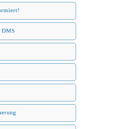
ormiert!
t DMS
uerung