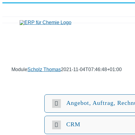
Zum
Inhalt
springen
Module
Scholz Thomas
2021-11-04T07:46:48+01:00
Angebot, Auftrag, Rech
CRM